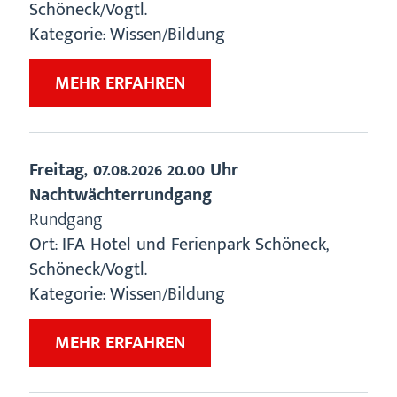
Schöneck/Vogtl.
Kategorie:
Wissen/Bildung
ZU
MEHR ERFAHREN
„ZIGARREN-
UND
HEIMATMUSEUM
Freitag,
07.08.2026
20.00 Uhr
SCHÖNECK/VOGTL.“
Nachtwächterrundgang
Rundgang
Ort:
IFA Hotel und Ferienpark Schöneck
,
Schöneck/Vogtl.
Kategorie:
Wissen/Bildung
ZU
MEHR ERFAHREN
„NACHTWÄCHTERRUNDGANG“