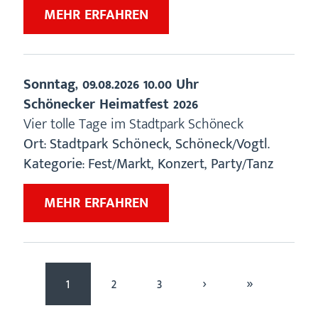
ZU
MEHR ERFAHREN
„SCHÖNECKER
HEIMATFEST
2026“
Sonntag,
09.08.2026
10.00 Uhr
Schönecker Heimatfest 2026
Vier tolle Tage im Stadtpark Schöneck
Ort:
Stadtpark Schöneck
,
Schöneck/Vogtl.
Kategorie:
Fest/Markt, Konzert, Party/Tanz
ZU
MEHR ERFAHREN
„SCHÖNECKER
HEIMATFEST
2026“
Seite
Aktive
Seite
Seite
Seite
vor
letzte
1
2
3