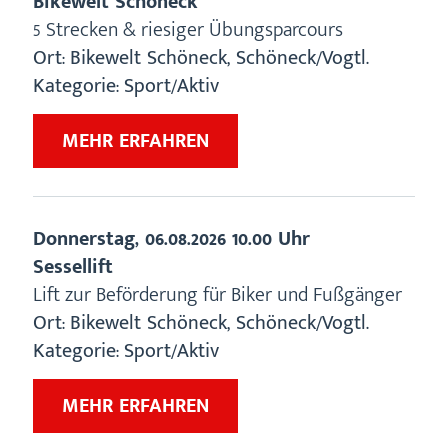
Bikewelt Schöneck
5 Strecken & riesiger Übungsparcours
Ort:
Bikewelt Schöneck
,
Schöneck/Vogtl.
Kategorie:
Sport/Aktiv
ZU
MEHR ERFAHREN
„BIKEWELT
SCHÖNECK“
Donnerstag,
06.08.2026
10.00 Uhr
Sessellift
Lift zur Beförderung für Biker und Fußgänger
Ort:
Bikewelt Schöneck
,
Schöneck/Vogtl.
Kategorie:
Sport/Aktiv
ZU
MEHR ERFAHREN
„SESSELLIFT“