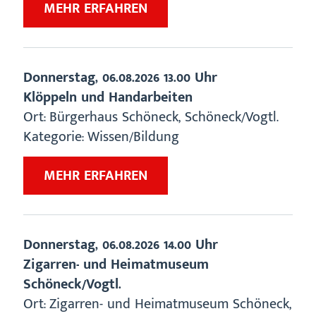
ZU
MEHR ERFAHREN
„ECKIS
ENTDECKERWELT“
Donnerstag,
06.08.2026
13.00 Uhr
Klöppeln und Handarbeiten
Ort:
Bürgerhaus Schöneck
,
Schöneck/Vogtl.
Kategorie:
Wissen/Bildung
ZU
MEHR ERFAHREN
„KLÖPPELN
UND
HANDARBEITEN“
Donnerstag,
06.08.2026
14.00 Uhr
Zigarren- und Heimatmuseum
Schöneck/Vogtl.
Ort:
Zigarren- und Heimatmuseum Schöneck
,