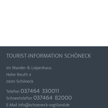
TOURIST-INFORMATION SCHÖNECK
im Wander-& Loipenhaus
Hohe Reuth 9
08261 Schöneck
037464 330011
Telefon
037464 82000
Schneetelefon
E-Mail
info@schoeneck-vogtland.de