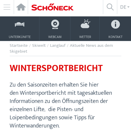
Zum
D
DE
SUCHE
Inhalt
NAVIGATION
ÖFFNEN/
ÖFFNEN
UNTERKÜNFTE
WEBCAM
WETTER
KONTAKT
Startseite
/
Skiwelt
/
Langlauf
/
Aktuelle News aus dem
Skigebiet
WINTERSPORTBERICHT
Zu den Saisonzeiten erhalten Sie hier
den Wintersportbericht mit tagesaktuellen
Informationen zu den Öffnungszeiten der
einzelnen Lifte, die Pisten- und
Loipenbedingungen sowie Tipps für
Winterwanderungen.