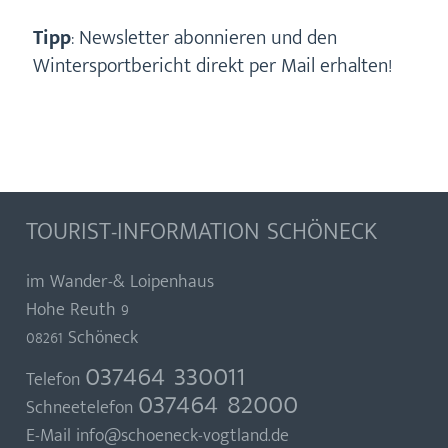
Tipp
: Newsletter abonnieren und den
Wintersportbericht direkt per Mail erhalten!
TOURIST-INFORMATION SCHÖNECK
im Wander-& Loipenhaus
Hohe Reuth 9
08261 Schöneck
037464 330011
Telefon
037464 82000
Schneetelefon
E-Mail
info@schoeneck-vogtland.de