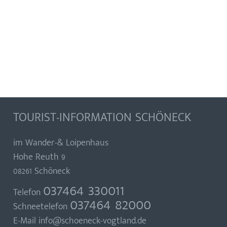
TOURIST-INFORMATION SCHÖNECK
im Wander-& Loipenhaus
Hohe Reuth 9
08261 Schöneck
037464 330011
Telefon
037464 82000
Schneetelefon
E-Mail
info@schoeneck-vogtland.de