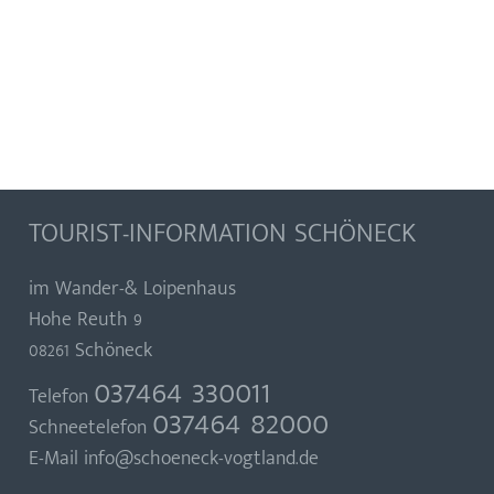
TOURIST-INFORMATION SCHÖNECK
im Wander-& Loipenhaus
Hohe Reuth 9
08261 Schöneck
037464 330011
Telefon
037464 82000
Schneetelefon
E-Mail
info@schoeneck-vogtland.de