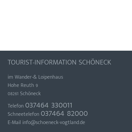
TOURIST-INFORMATION SCHÖNECK
im Wander-& Loipenhaus
Hohe Reuth 9
08261 Schöneck
037464 330011
Telefon
037464 82000
Schneetelefon
E-Mail
info@schoeneck-vogtland.de