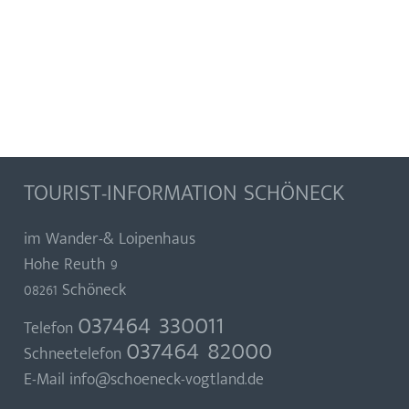
TOURIST-INFORMATION SCHÖNECK
im Wander-& Loipenhaus
Hohe Reuth 9
08261 Schöneck
037464 330011
Telefon
037464 82000
Schneetelefon
E-Mail
info@schoeneck-vogtland.de