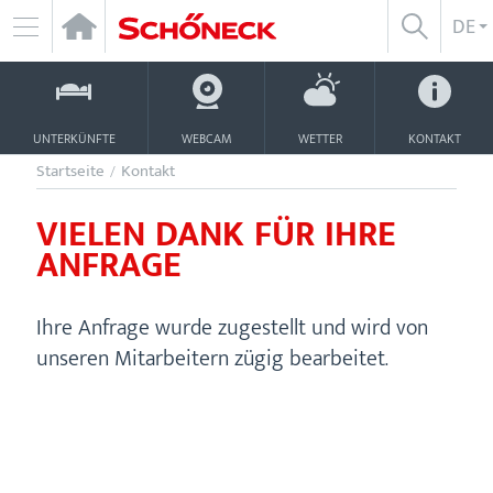
Zum
D
DE
SUCHE
Inhalt
NAVIGATION
ÖFFNEN/
ÖFFNEN
UNTERKÜNFTE
WEBCAM
WETTER
KONTAKT
Startseite
/
Kontakt
VIELEN DANK FÜR IHRE
ANFRAGE
Ihre Anfrage wurde zugestellt und wird von
unseren Mitarbeitern zügig bearbeitet.