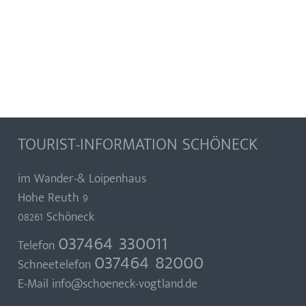
TOURIST-INFORMATION SCHÖNECK
im Wander-& Loipenhaus
Hohe Reuth 9
08261 Schöneck
037464 330011
Telefon
037464 82000
Schneetelefon
E-Mail
info@schoeneck-vogtland.de