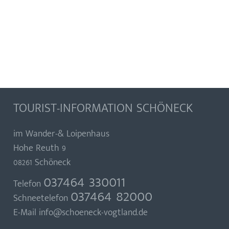
TOURIST-INFORMATION SCHÖNECK
im Wander-& Loipenhaus
Hohe Reuth 9
08261 Schöneck
037464 330011
Telefon
037464 82000
Schneetelefon
E-Mail
info@schoeneck-vogtland.de