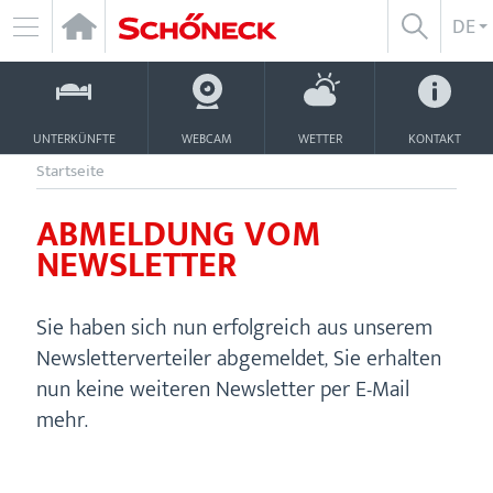
Zum
D
DE
SUCHE
Inhalt
NAVIGATION
ÖFFNEN/
ÖFFNEN
UNTERKÜNFTE
WEBCAM
WETTER
KONTAKT
Startseite
ABMELDUNG VOM
NEWSLETTER
Sie haben sich nun erfolgreich aus unserem
Newsletterverteiler abgemeldet, Sie erhalten
nun keine weiteren Newsletter per E-Mail
mehr.