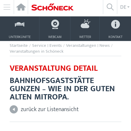
Zum
D
DE
SUCHE
Inhalt
NAVIGATION
ÖFFNEN/
ÖFFNEN
UNTERKÜNFTE
WEBCAM
WETTER
KONTAKT
Startseite
/
Service | Events
/
Veranstaltungen | News
/
Veranstaltungen in Schöneck
VERANSTALTUNG DETAIL
BAHNHOFSGASTSTÄTTE
GUNZEN – WIE IN DER GUTEN
ALTEN MITROPA.
zurück zur Listenansicht